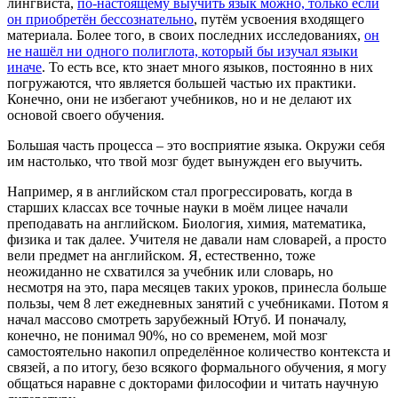
лингвиста,
по-настоящему выучить язык можно, только если
он приобретён бессознательно
, путём усвоения входящего
материала. Более того, в своих последних исследованиях,
он
не нашёл ни одного полиглота, который бы изучал языки
иначе
. То есть все, кто знает много языков, постоянно в них
погружаются, что является большей частью их практики.
Конечно, они не избегают учебников, но и не делают их
основой своего обучения.
Большая часть процесса – это восприятие языка. Окружи себя
им настолько, что твой мозг будет вынужден его выучить.
Например, я в английском стал прогрессировать, когда в
старших классах все точные науки в моём лицее начали
преподавать на английском. Биология, химия, математика,
физика и так далее. Учителя не давали нам словарей, а просто
вели предмет на английском. Я, естественно, тоже
неожиданно не схватился за учебник или словарь, но
несмотря на это, пара месяцев таких уроков, принесла больше
пользы, чем 8 лет ежедневных занятий с учебниками. Потом я
начал массово смотреть зарубежный Ютуб. И поначалу,
конечно, не понимал 90%, но со временем, мой мозг
самостоятельно накопил определённое количество контекста и
связей, а по итогу, безо всякого формального обучения, я могу
общаться наравне с докторами философии и читать научную