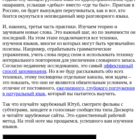
ошарашен, услышав «дебыл» вместо «где ты был». Приехав в
Россию, он будет вынужден переучиваться, как и все, кто
боится окунуться в неизведанный мир разговорного языка.
И, наконец, третья часть практики. Изучаем теорию и
заучиваем новые слова. Это важный шаг, но по значимости он
последний. На этом этапе подключаются все техники,
изучения языков, многие из которых могут быть чрезвычайно
полезны. Например, отрабатывать грамматические
упражнения, учить слова перед сном и использовать технику
интервального повторения для увеличения словарного запаса.
Согласно недавнему исследованию, это самый
эффективный
способ запоминания
. Но я не буду рассказывать обо всех
техниках, этому посвящены отдельные каналы, моя задача –
это показать, что они не являются обязательным условием, в
отличие от постоянного,
ежедневного, глубокого погружения
в натуральный язык
, который вы пытаетесь выучить.
Так что изучайте зарубежный Ютуб, смотрите фильмы с
субтитрами, заходите в голосовые сообщества типа Дискорта
и читайте зарубежные сайты. Это единственный рабочий
метод. На этой ноте мы прощаемся, успешного вам изучения
языков.