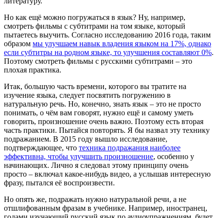
литературу.
Но как ещё можно погружаться в язык? Ну, например,
смотреть фильмы с субтитрами на том языке, который
пытаетесь выучить. Согласно исследованию 2016 года, таким
образом
мы улучшаем навык владения языком на 17%, однако
если субтитры на родном языке, то улучшения составляют 0%
.
Поэтому смотреть фильмы с русскими субтитрами – это
плохая практика.
Итак, большую часть времени, которого вы тратите на
изучение языка, следует посвятить погружению в
натуральную речь. Но, конечно, знать язык – это не просто
понимать, о чём вам говорят, нужно ещё и самому уметь
говорить, произношение очень важно. Поэтому есть вторая
часть практики. Пытайся повторять. Я бы назвал эту технику
подражанием. В 2015 году вышло исследование,
подтверждающее, что
техника подражания наиболее
эффективна, чтобы улучшить произношение
, особенно у
начинающих. Лично я следовал этому принципу очень
просто – включал какое-нибудь видео, а услышав интересную
фразу, пытался её воспроизвести.
Но опять же, подражать нужно натуральной речи, а не
отшлифованным фразам в учебнике. Например, иностранец,
годами изучающий русский язык по аудиоупражнениям, будет