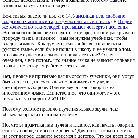
взглянем на суть этого процесса.
Во-первых, знаете ли вы, что
14% американцев, свободно
владеющих английским, не умеют читать и писать
? В
Индии
же количество таких людей превышает четверть населения
.
Это довольно большие и грустные цифры, но они раскрывают
природу языка, а именно – вам не нужны учебники, чтобы
владеть языком. Как думаете, смогли бы вы говорить на
русском языке, если бы не пошли в школу и не узнали о том,
что такое существительное и прилагательное? Ответ
очевиден, а всё потому, что знание языка не зависит от знания
правил, по которым работает этот язык.
Нет, я вовсе не призываю вас выбросить учебники, они могут
быть полезны, но очень важно понимать их узкую,
специфическую роль. Они не научат вас говорить на
иностранном языке. Единственное, что они могут – это
помочь вам говорить ЛУЧШЕ.
Поэтому, золотое правило изучения языков звучит так:
«Сначала практика, потом теория.»
Но, что за практика нам нужна и главное, как начать говорить,
если ты вообще ничего не знаешь? Для того, чтобы ответить
на этот вопрос, давайте вернёмся в детство. Что конкретно вы