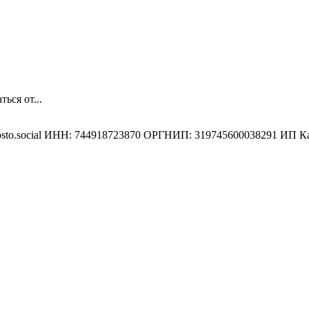
ься от...
osto.social ИНН: 744918723870 ОРГНИП: 319745600038291 ИП К